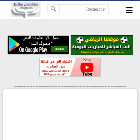
≡
-->
____________________________________