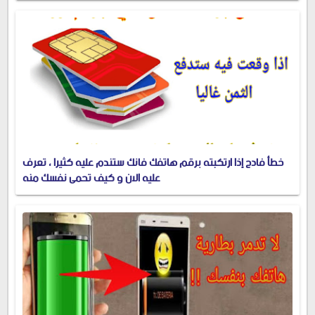
خطأ فادح إذا ارتكبته برقم هاتفك فانك ستندم عليه كثيرا ، تعرف
عليه الان و كيف تحمي نفسك منه