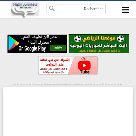
≡
-->
____________________________________