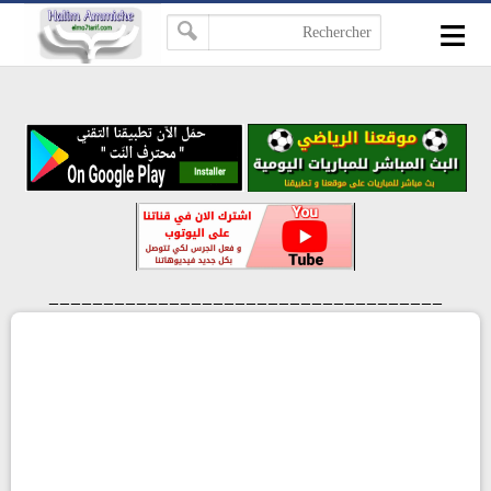
≡
-->
____________________________________