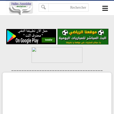
≡
-->
____________________________________