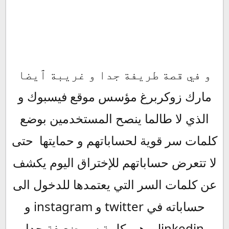
و في قصة طريفة جدا و غريبة ٱيضا
مارك زوكربرغ مؤسس موقع فيسبوك و
الذي لا طالما ينصح المستخدمين بوضع
كلمات سر قوية لحساباتهم و حمايتها حتى
لا تتعرض حساباتهم للإختراق اليوم يكشف
عن كلمات السر التي يعتمدها للدخول الى
حساباته في twitter و instagram و
linkedin و هي كلمة سر ضعيفة جدا