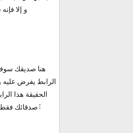
و إلا فإن
هنا صديقك سوف ي
الرابط يفرض عليه و
الحقيقة هذا الر
ٱصدقائك فقط و