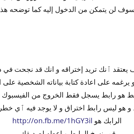
ه سوف لن يتمكن من الدخول إليه كما توضحه هذ
عتقد ٱنك تريد إختراقه و انك قد نجحت في ذل
 يرغمه على اعادة كتابة بياناته الشخصية على 
ابط هو رابط يسجل فقط الخروج من الفيسبوك
 هو ليس رابط اختراق و لا يوجد فيه ٱي خ
الرابك هو
http://on.fb.me/1hGY3il
قم بنسخ الرابط و اعطه لصديقك