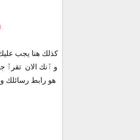
ا
كذلك هنا يجب عليك
و ٱنك الان تقرٱ جم
هو رابط رسائلك و 