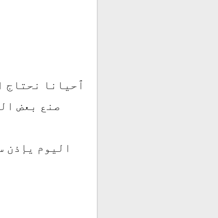
ٱحيانا نحتاج ا
صنع بعض ال
اليوم يإذن س