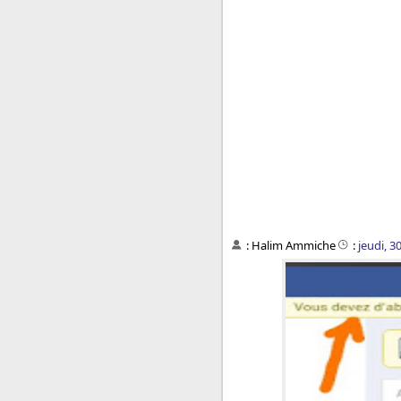
:
Halim Ammiche
:
jeudi, 3