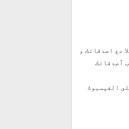
 مع اصدقائك و
ب ٱصدقائك
لى الفيسبوك