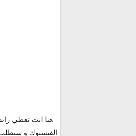
هنا انت تعطي راب
الفيسبوك و سيطلب م