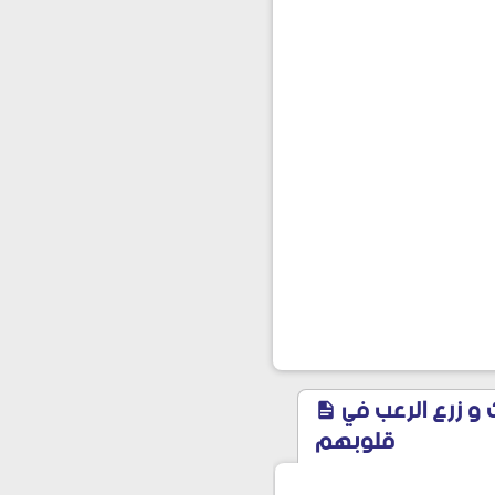
ٱقوى خدعتين خطيرتين على الفيسبوك يمكنك عملها لتخويف ٱصدقائك و زرع الرعب في
قلوبهم