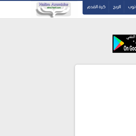
-->
توب
الربح
كرة القدم