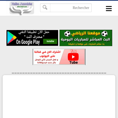
≡
-->
____________________________________