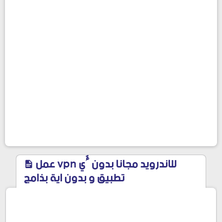
عمل vpn للاندرويد مجانا بدون ٱي
تطبيق و بدون اية بذامج