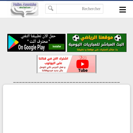
≡
-->
____________________________________