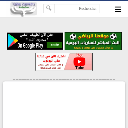
≡
-->
____________________________________